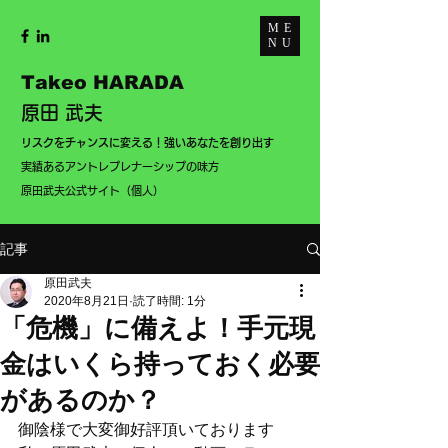
ME
NU
Takeo HARADA
原田 武夫
​リスクをチャンスに変える！強いあなたを創り出す
実績あるアントレプレナーシップの味方
​
​原田武夫公式サイト（個人）
記事
原田武夫
2020年8月21日
読了時間: 1分
「危機」に備えよ！手元現
金はいくら持っておく必要
があるのか？
御陰様で大変御好評頂いております