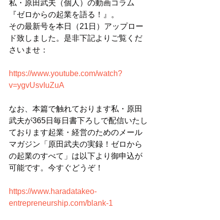
私・原田武夫（個人）の動画コラム
『ゼロからの起業を語る！』。
その最新号を本日（21日）アップロー
ド致しました。是非下記よりご覧くだ
さいませ：
https://www.youtube.com/watch?
v=ygvUsvIuZuA
なお、本篇で触れております私・原田
武夫が365日毎日書下ろしで配信いたし
ております起業・経営のためのメール
マガジン「原田武夫の実録！ゼロから
の起業のすべて」は以下より御申込が
可能です。今すぐどうぞ！
https://www.haradatakeo-
entrepreneurship.com/blank-1