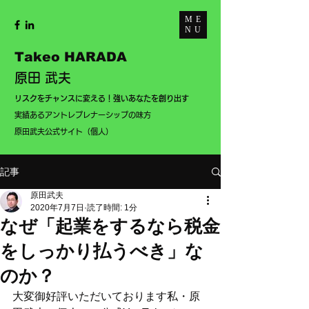
ME
NU
Takeo HARADA
原田 武夫
​リスクをチャンスに変える！強いあなたを創り出す
実績あるアントレプレナーシップの味方
​
​原田武夫公式サイト（個人）
記事
原田武夫
2020年7月7日
読了時間: 1分
なぜ「起業をするなら税金
をしっかり払うべき」な
のか？
大変御好評いただいております私・原