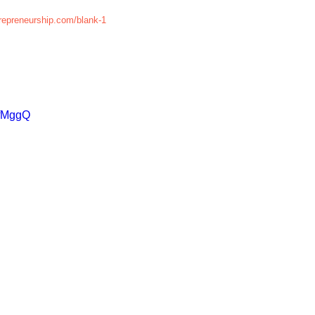
repreneurship.com/blank-1
RfMggQ