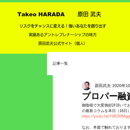
Takeo HARADA
原田 武夫
​リスクをチャンスに変える！強いあなたを創り出す
実績あるアントレプレナーシップの味方
​
​原田武夫公式サイト（個人）
記事一覧
原田武夫
2020年1
プロパー融
御陰様で大変御好評頂いて
の最新コラムを本日（16日
https://youtu.be/YllB2RfMg
なお、本篇で触れておりま