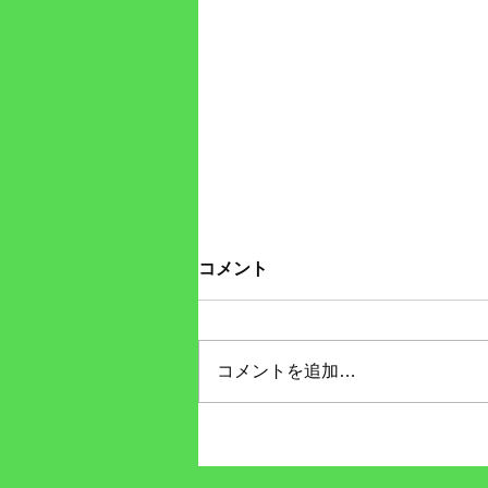
「アカハラ」を受けて考えた
コメント
こと。
公式YouTubeチャンネルにてライ
ブ動画配信をさせて頂きました。
コメントを追加…
こちらよりどうぞご覧下さいま
せ。 そして・・・拡散を！ あり
がとうございます！！ （以上）