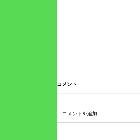
「アカハラ」を受けて考えた
コメント
こと。
公式YouTubeチャンネルにてライ
ブ動画配信をさせて頂きました。
コメントを追加…
こちらよりどうぞご覧下さいま
せ。 そして・・・拡散を！ あり
がとうございます！！ （以上）