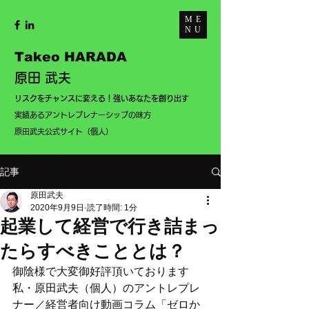
ME
NU
Takeo HARADA
原田 武夫
​リスクをチャンスに変える！強いあなたを創り出す
実績あるアントレプレナーシップの味方
​
​原田武夫公式サイト（個人）
記事
原田武夫
2020年9月9日
読了時間: 1分
起業して経営で行き詰まっ
たらすべきこととは？
御陰様で大変御好評頂いております
私・原田武夫（個人）のアントレプレ
ナー／経営者向け動画コラム「ゼロか