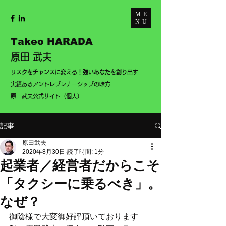
ME
NU
Takeo HARADA
原田 武夫
​リスクをチャンスに変える！強いあなたを創り出す
実績あるアントレプレナーシップの味方
​
​原田武夫公式サイト（個人）
記事
原田武夫
2020年8月30日
読了時間: 1分
起業者／経営者だからこそ
「タクシーに乗るべき」。
なぜ？
御陰様で大変御好評頂いております